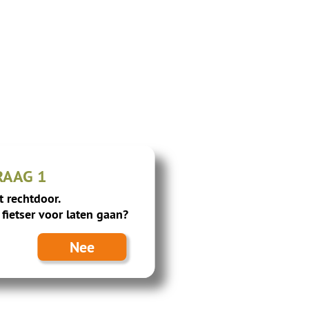
RAAG 1
lt rechtdoor.
fietser voor laten gaan?
Nee